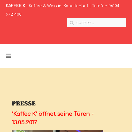
KAFFEE K
- Kaffee & Wein im Kapellenhof | Telefon 06104
9721400
Presse
"Kaffee K" öffnet seine Türen -
13.05.2017